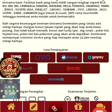
bersama kami. Fasilitas bank yang kami miliki sangat lengkap seperti BCA,
BSI, BNI, BRI, CIMBNIAGA, MANDIRI, MAYBANK, MEGA, PERMATA, SINARMAS, PANIN
, JENIUS , KOSPIN JASA , EWALLET , SAKUKU , SEABANK , OVO , LINKAJA , JAGO ,
GOPAY , DANA , DANAMON juga Virtual Account, QRIS serta Voucher88
sehingga membuat anda mudah untuk bertransaksi.
Raih segera keuntungan bermain bersama Dominobet yang selalu ada
setiap harinya. Dengan bonus jutaan rupiah yang akan siap anda bawa
pulang. Dan tidak kalah menarik, bonus dari lucky spin , big small , poker bid,
mysteri box, poker bid dan pokerslot yang akan anda dapatkan. Dominobet
mempunyai customer service yang siap melayani anda 24 jam nonstop
setiap harinya.
Cara Pembayaran:
Dukungan Perangkat :
Keamanan Terjamin :
© Copyright 2026 dominob3tidn.com - All right reserved | 18+